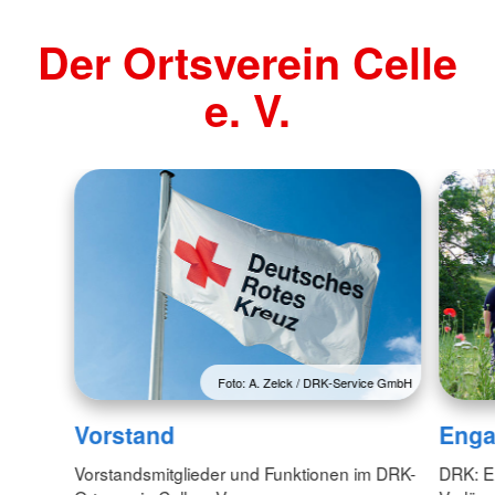
Der Ortsverein Celle
e. V.
Foto: A. Zelck / DRK-Service GmbH
Vorstand
Enga
Vorstandsmitglieder und Funktionen im DRK-
DRK: En