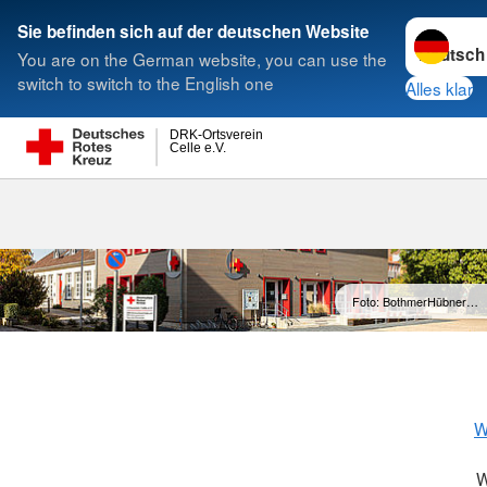
Sprache w
Sie befinden sich auf der deutschen Website
You are on the German website, you can use the
Suche
switch to switch to the English one
Alles klar
DRK-Ortsverein
Celle e.V.
Foto: BothmerHübner…
W
W