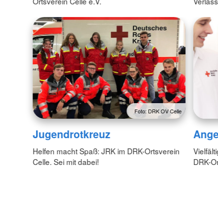
Ortsverein Celle e.V.
Verläss
Foto: DRK OV Celle
Jugendrotkreuz
Ange
Helfen macht Spaß: JRK im DRK-Ortsverein
Vielfäl
Celle. Sei mit dabei!
DRK-Ort