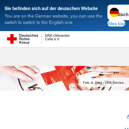
Sprache w
Sie befinden sich auf der deutschen Website
You are on the German website, you can use the
Suche
switch to switch to the English one
Alles klar
DRK-Ortsverein
Celle e.V.
Mitglied werd
Foto: A. Zelck / DRK-Service…
A