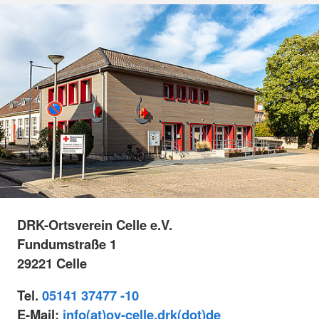
DRK-Ortsverein Celle e.V.
Fundumstraße 1
29221 Celle
Tel.
05141 37477 -10
E-Mail:
info(at)ov-celle.drk(dot)de