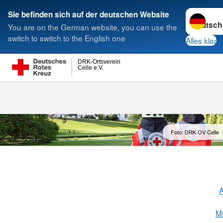
Sprache w
Sie befinden sich auf der deutschen Website
You are on the German website, you can use the
Suche
switch to switch to the English one
Alles klar
DRK-Ortsverein
Celle e.V.
Engagement
Foto: DRK OV Celle
A
Mi