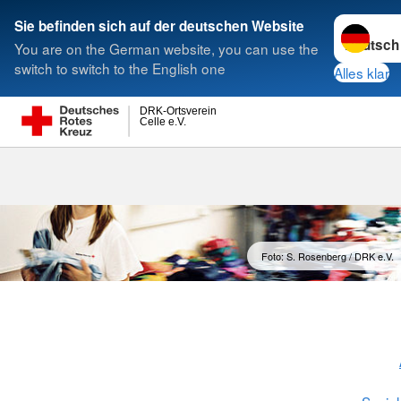
Sprache w
Sie befinden sich auf der deutschen Website
You are on the German website, you can use the
Suche
switch to switch to the English one
Alles klar
DRK-Ortsverein
Celle e.V.
Kleiderkamm
Foto: S. Rosenberg / DRK e.V.