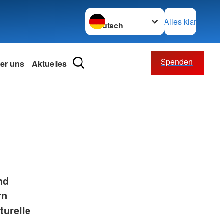
Sprache wechseln zu
Alles klar
Spenden
ber uns
Aktuelles
nd
rn
turelle