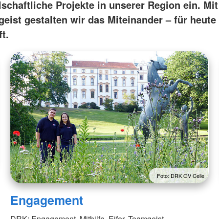
schaftliche Projekte in unserer Region ein. Mit
eist gestalten wir das Miteinander – für heute
t.
Foto: DRK OV Celle
Engagement
DRK: Engagement, Mithilfe, Eifer, Teamgeist,