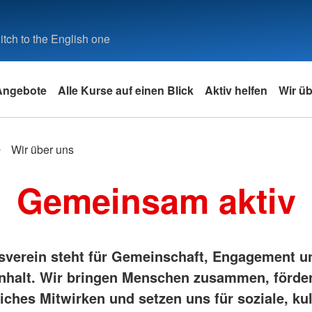
tch to the English one
Angebote
Alle Kurse auf einen Blick
Aktiv helfen
Wir ü
Blutspende
Bildungsangebote
Stellenangebote
Kontakt & Anfahrt
Wir über uns
mme
f Facebook
Blutspende
Smartphone/Tablet-Kurs
Jobs, DRK-Kreisverband
Kontaktformular
Gemeinsam aktiv
Facebook
DRK-Blutspende NSTOB
Freiwilligendienste
Wegbeschreibung
 Facebook
DRK-Blutspendedienst
Adressfinder
sverein steht für Gemeinschaft, Engagement u
arbeit
halt. Wir bringen Menschen zusammen, förde
iches Mitwirken und setzen uns für soziale, kul