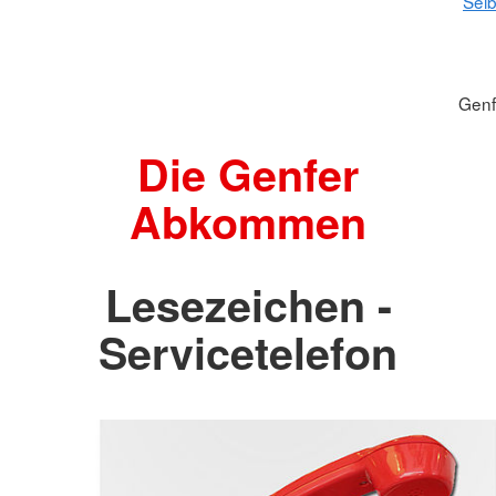
Selb
Gen
Die Genfer
Abkommen
Lesezeichen -
Servicetelefon