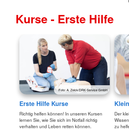
Kurse - Erste Hilfe
Foto: A. Zelck/DRK-Service GmbH
Erste Hilfe Kurse
Klei
Richtig helfen können! In unseren Kursen
Der kle
lernen Sie, wie Sie sich im Notfall richtig
Wissen 
verhalten und Leben retten können.
zu helf