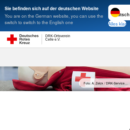
Sprache w
Sie befinden sich auf der deutschen Website
You are on the German website, you can use the
Suche
switch to switch to the English one
Alles klar
DRK-Ortsverein
Celle e.V.
Foto: A. Zelck / DRK-Service…