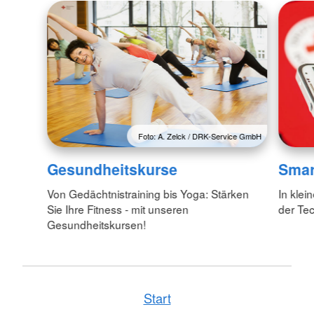
Foto: A. Zelck / DRK-Service GmbH
Gesundheitskurse
Smar
Von Gedächtnistraining bis Yoga: Stärken
In kle
Sie Ihre Fitness - mit unseren
der Tec
Gesundheitskursen!
Start