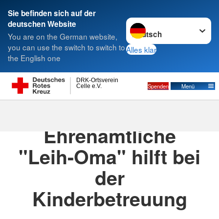
Sie befinden sich auf der
Sprache wechseln zu
deutschen Website
Suche
You are on the German website,
you can use the switch to switch to
Alles klar
the English one
DRK-Ortsverein
Spenden
Menü
Celle e.V.
29.01.2024
· Pressemitteilung
Ehrenamtliche
"Leih-Oma" hilft bei
der
Kinderbetreuung