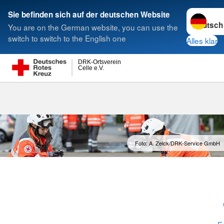
Sprache w
Sie befinden sich auf der deutschen Website
You are on the German website, you can use the
Suche
switch to switch to the English one
Alles klar
DRK-Ortsverein
Celle e.V.
Bereitschafte
Foto: A. Zelck/DRK-Service GmbH